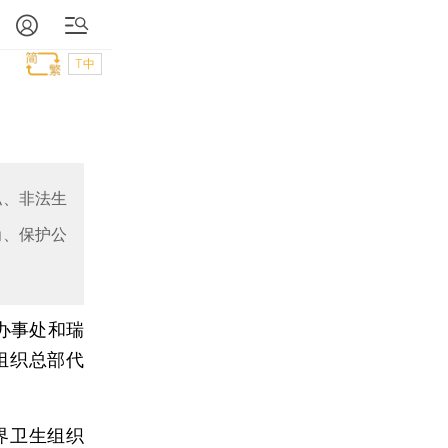
T中
私、非法生
为、保护公
办事处和瑞
组织总部代
。
界卫生组织