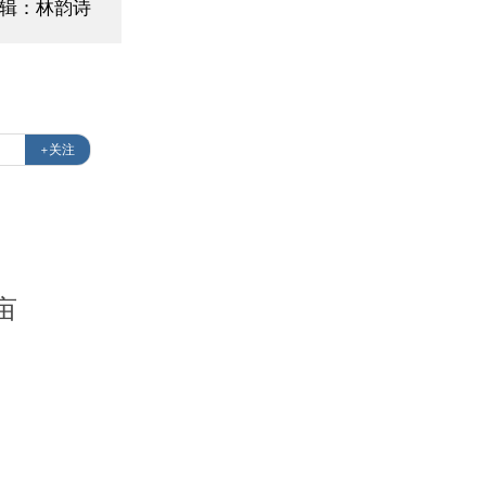
辑：林韵诗
+关注
亩