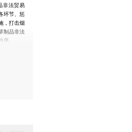
品非法贸易
各环节、惩
施，打击烟
草制品非法
秩序。