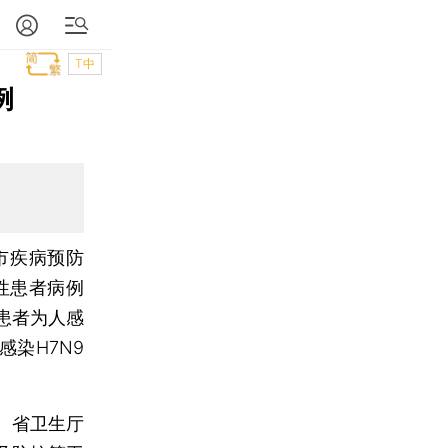
T中
例
市疾病预防
性患者病例
患者为人感
染H7N9
。省卫生厅