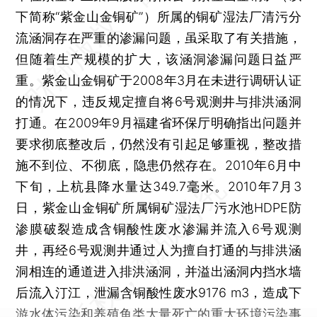
下简称“紫金山金铜矿”）所属的铜矿湿法厂清污分
流涵洞存在严重的渗漏问题，虽采取了有关措施，
但随着生产规模的扩大，该涵洞渗漏问题日益严
重。紫金山金铜矿于2008年3月在未进行调研认证
的情况下，违反规定擅自将6号观测井与排洪涵洞
打通。在2009年9月福建省环保厅明确指出问题并
要求彻底整改后，仍然没有引起足够重视，整改措
施不到位、不彻底，隐患仍然存在。2010年6月中
下旬，上杭县降水量达349.7毫米。2010年7月3
日，紫金山金铜矿所属铜矿湿法厂污水池HDPE防
渗膜破裂造成含铜酸性废水渗漏并流入6号观测
井，再经6号观测井通过人为擅自打通的与排洪涵
洞相连的通道进入排洪涵洞，并溢出涵洞内挡水墙
后流入汀江，泄漏含铜酸性废水9176 m3，造成下
游水体污染和养殖鱼类大量死亡的重大环境污染事