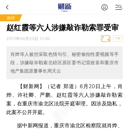
政经
赵红霞等六人涉嫌敲诈勒索罪受审
2013年06月20日 13:56
T中
肖烨等人被控采取色情勾引、秘密偷拍性爱视频等手
段，涉嫌敲诈勒索北碚区原区委书记雷政富和重庆市
地产集团原董事长周天云
【财新网】（记者 郑道）
6月20日上午，肖
烨、许社卿、严鹏、赵红霞等六人涉嫌敲诈勒索
案，在重庆市渝北区法院开庭审理。因涉及隐私，
此案不公开开庭。
据中新网报道，重庆市渝北区检察院就肖烨、