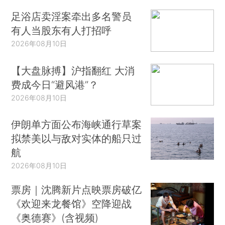
足浴店卖淫案牵出多名警员
有人当股东有人打招呼
2026年08月10日
【大盘脉搏】沪指翻红 大消
费成今日“避风港”？
2026年08月10日
伊朗单方面公布海峡通行草案
拟禁美以与敌对实体的船只过
航
2026年08月10日
票房｜沈腾新片点映票房破亿
《欢迎来龙餐馆》空降迎战
《奥德赛》(含视频)