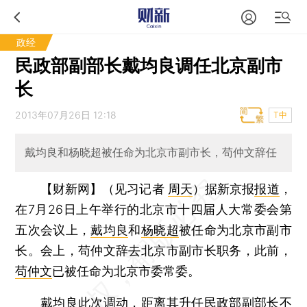
政经
民政部副部长戴均良调任北京副市
长
2013年07月26日 12:18
T中
戴均良和杨晓超被任命为北京市副市长，苟仲文辞任
【财新网】（见习记者
周天
）
据新京报
报道
，
在7月26日上午举行的北京市十四届人大常委会第
五次会议上，
戴均良
和
杨晓超
被任命为北京市副市
长。会上，苟仲文辞去北京市副市长职务，此前，
苟仲文
已被任命为北京市委常委。
戴均良此次调动，距离其升任民政部副部长不