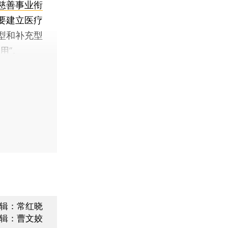
慈善事业衔
要建立医疗
型和补充型
用”。
辑：常红晓
辑：曹文姣