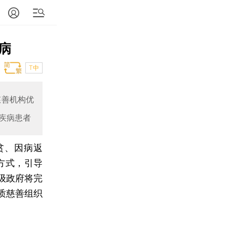
病
T中
慈善机构优
疾病患者
贫、因病返
方式，引导
级政府将完
质慈善组织