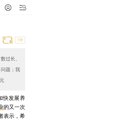
T中
时数过长、
等问题；我
元
加快发展养
业
的又一次
者表示，希