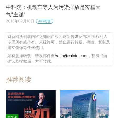
中科院：机动车等人为污染排放是雾霾天
气"主谋"
2013年02月18日
APP打开
财新网所刊载内容之知识产权为财新传媒及/或相关权利人
专属所有或持有。未经许可，禁止进行转载、摘编、复制及
建立镜像等任何使用。
如有意愿转载，请发邮件至
hello@caixin.com
，获得书面
确认及授权后，方可转载。
推荐阅读
私房课