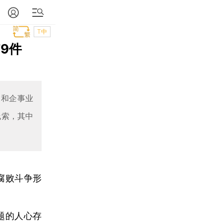
T中
9件
门和企事业
线索，其中
腐败斗争形
题的人心存