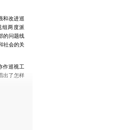
强和改进巡
视组两度派
部的问题线
和社会的关
称作巡视工
唱出了怎样