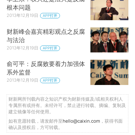
根本问题
2013年12月19日
APP打开
财新峰会嘉宾精彩观点之反腐
与法治
2013年12月19日
APP打开
俞可平：反腐败要着力加强体
系外监督
2013年12月19日
APP打开
财新网所刊载内容之知识产权为财新传媒及/或相关权利人
专属所有或持有。未经许可，禁止进行转载、摘编、复制及
建立镜像等任何使用。
如有意愿转载，请发邮件至
hello@caixin.com
，获得书面
确认及授权后，方可转载。