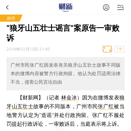
政经
“狼牙山五壮士谣言”案原告一审败
诉
2014年02月13日 21:40
T中
广州市民张广红因发表有关狼牙山五壮士故事不同版
本的微博内容被警方行政拘留。他认为处罚适用法律
不当，侵害公民言论自由
【财新网】（记者
林金冰
）
因为在微博发表
狼
牙山五壮士
故事的不同版本，广州市民
张广红
被当
地警方认定为“造谣”并处行政拘留。张广红不服处
罚提起行政诉讼，一审败诉后，当庭表示将上诉。