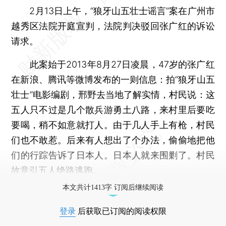
2月13日上午，“狼牙山五壮士谣言”案在广州市
越秀区法院开庭宣判，法院判决驳回张广红的诉讼
请求。
此案始于2013年8月27日凌晨，47岁的张广红
在新浪、腾讯等微博发布的一则信息：拍“狼牙山五
壮士”电影编剧，邢野去当地了解实情，村民说：这
五人只不过是几个散兵游勇土八路，来村里后要吃
要喝，稍不如意就打人。由于几人手上有枪，村民
们也不敢惹。后来有人想出了个办法，偷偷地把他
们的行踪告诉了日本人。日本人就来围剿了。村民
故意引五人绝路逃跑。
本文共计1413字 订阅后继续阅读
登录
后获取已订阅的阅读权限