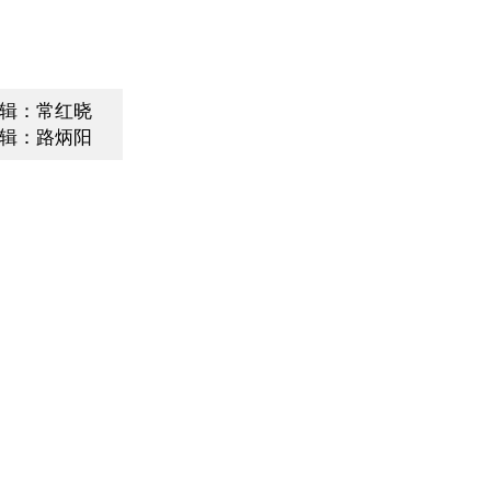
辑：常红晓
辑：路炳阳