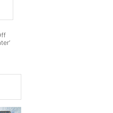
ff
nter’