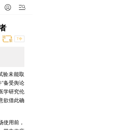
者
T中
试验未能取
件”备受舆论
医学研究伦
意欲借此确
场使用前，