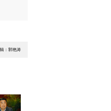
辑：郭艳涛