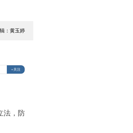
辑：黄玉婷
+关注
立法，防