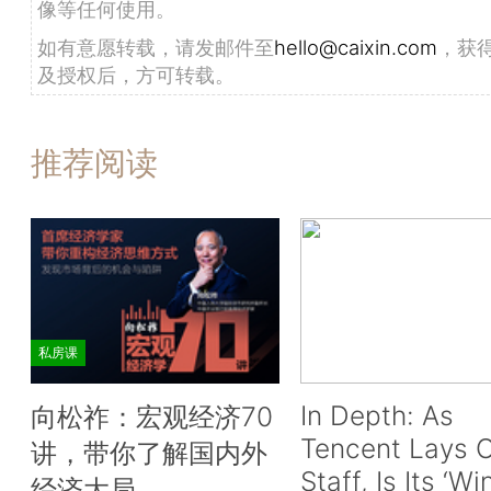
像等任何使用。
如有意愿转载，请发邮件至
hello@caixin.com
，获
及授权后，方可转载。
推荐阅读
私房课
In Depth: As
向松祚：宏观经济70
Tencent Lays O
讲，带你了解国内外
Staff, Is Its ‘Wi
经济大局