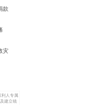
捐款
痛
救灾
权利人专属
及建立镜