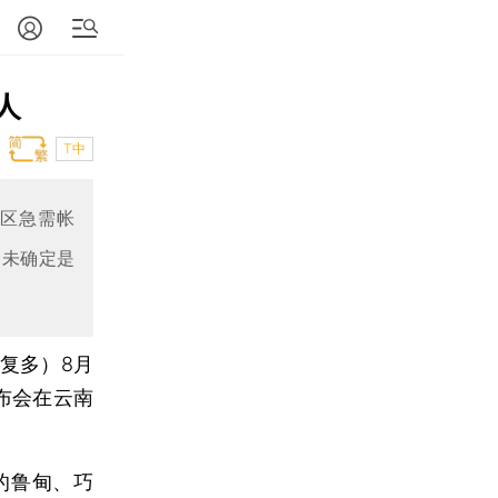
人
T中
灾区急需帐
，未确定是
赵复多）
8月
发布会在云南
的鲁甸、巧