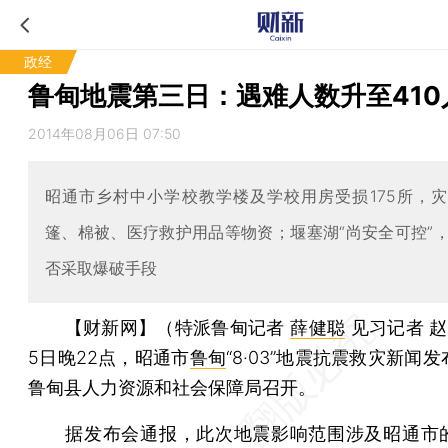
政经
鲁甸地震第三日：遇难人数升至410
2014年08月06日 07:50
昭通市乡村中小学校教学楼及学校用房受损175所，
篷、棉被、医疗救护用品等物资；堰塞湖“尚安全可控”
否采取爆破手段
【财新网】（特派鲁甸记者
薛健聪
见习记者 
5日晚22点，昭通市
鲁甸
“8·03”地震抗震救灾新闻
鲁甸县人力资源和社会保障局召开。
据发布会通报，此次地震影响范围涉及昭通市