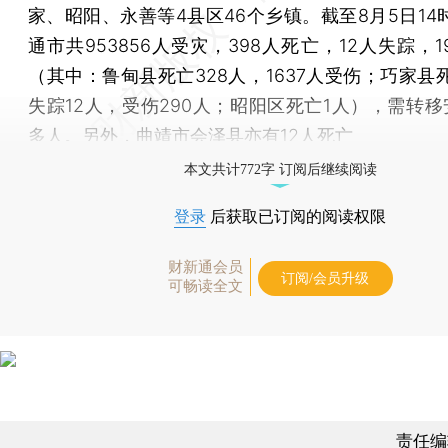
家、昭阳、永善等4县区46个乡镇。截至8月5日14
通市共953856人受灾，398人死亡，12人失踪，1
（其中：鲁甸县死亡328人，1637人受伤；巧家县
失踪12人，受伤290人；昭阳区死亡1人），需转移安
多人。另外，曲靖市会泽县亦有12人死亡
本文共计772字 订阅后继续阅读
登录
后获取已订阅的阅读权限
财新通会员
订阅/会员升级
可畅读全文
责任编