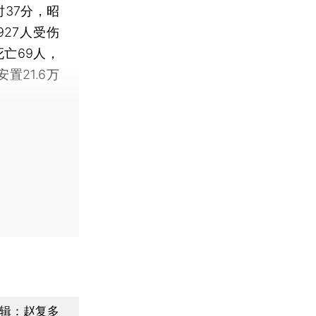
时37分，昭
927人受伤
死亡69人，
置21.6万
辑：赵复多