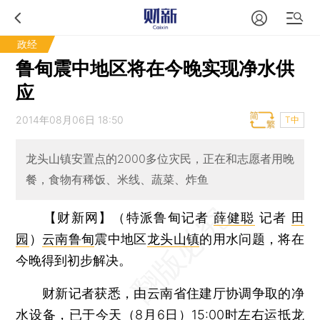
政经
鲁甸震中地区将在今晚实现净水供
应
2014年08月06日 18:50
T中
龙头山镇安置点的2000多位灾民，正在和志愿者用晚
餐，食物有稀饭、米线、蔬菜、炸鱼
【财新网】（特派鲁甸记者
薛健聪
记者
田
园
）
云南鲁甸
震中地区
龙头山镇
的用水问题，将在
今晚得到初步解决。
财新记者获悉，由云南省住建厅协调争取的净
水设备，已于今天（8月6日）15:00时左右运抵龙