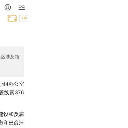
T中
地区涉及领
小组办公室
线索376
建设和反腐
市和巴彦淖