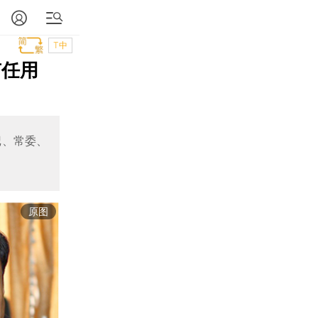
T中
有任用
记、常委、
原图