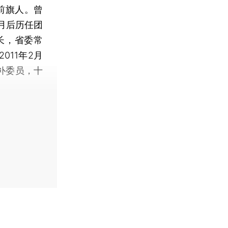
前旗人。曾
月后历任团
长，省委常
011年2月
补委员，十