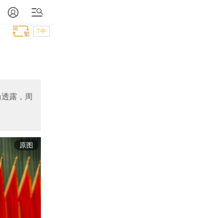
T中
确透露，周
原图