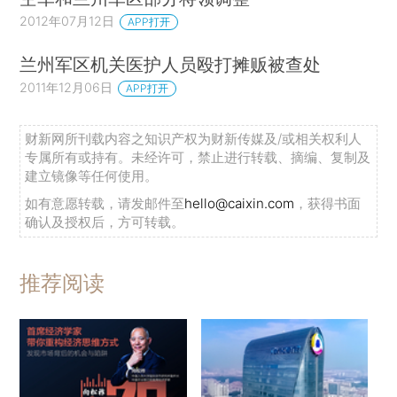
2012年07月12日
APP打开
兰州军区机关医护人员殴打摊贩被查处
2011年12月06日
APP打开
财新网所刊载内容之知识产权为财新传媒及/或相关权利人
专属所有或持有。未经许可，禁止进行转载、摘编、复制及
建立镜像等任何使用。
如有意愿转载，请发邮件至
hello@caixin.com
，获得书面
确认及授权后，方可转载。
推荐阅读