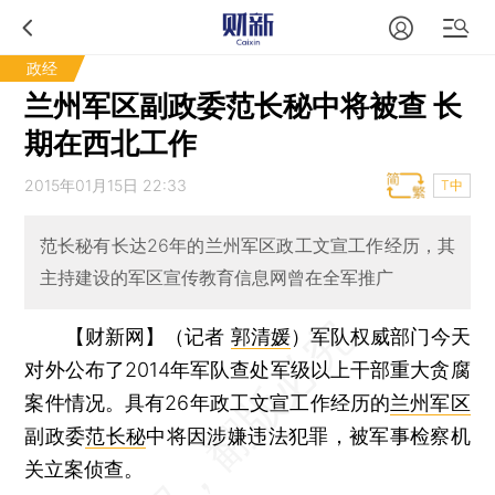
政经
兰州军区副政委范长秘中将被查 长
期在西北工作
2015年01月15日 22:33
T中
范长秘有长达26年的兰州军区政工文宣工作经历，其
主持建设的军区宣传教育信息网曾在全军推广
【财新网】（记者
郭清媛
）
军队权威部门今天
对外公布了2014年军队查处军级以上干部重大贪腐
案件情况。具有26年政工文宣工作经历的
兰州军区
副政委
范长秘
中将因涉嫌违法犯罪，被军事检察机
关立案侦查。