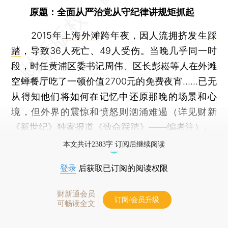
原题：全面从严治党从守纪律讲规矩抓起
2015年
上海外滩
跨年夜，因人流拥挤发生
踩
踏
，导致36人死亡、49人受伤。当晚几乎同一时
段，时任黄浦区委书记周伟、区长彭崧等人在外滩
空蝉餐厅吃了一顿价值2700元的免费夜宵……已无
从得知他们将如何在记忆中还原那晚的场景和心
境，但外界的震惊和愤怒则汹涌难遏（详见财新
《新世纪》独家报道《
致命踩踏
》——编者注）。
本文共计2383字 订阅后继续阅读
登录
后获取已订阅的阅读权限
财新通会员
订阅/会员升级
可畅读全文