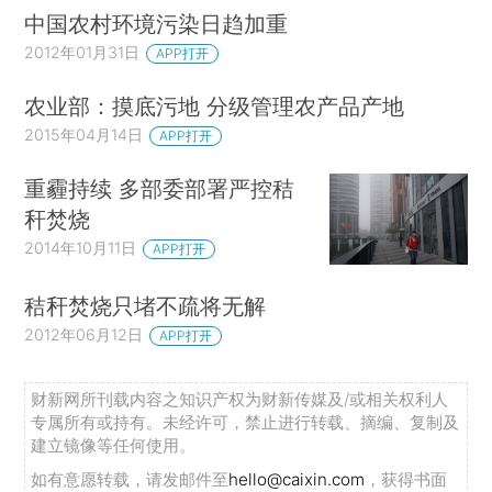
中国农村环境污染日趋加重
2012年01月31日
APP打开
农业部：摸底污地 分级管理农产品产地
2015年04月14日
APP打开
重霾持续 多部委部署严控秸
秆焚烧
2014年10月11日
APP打开
秸秆焚烧只堵不疏将无解
2012年06月12日
APP打开
财新网所刊载内容之知识产权为财新传媒及/或相关权利人
专属所有或持有。未经许可，禁止进行转载、摘编、复制及
建立镜像等任何使用。
如有意愿转载，请发邮件至
hello@caixin.com
，获得书面