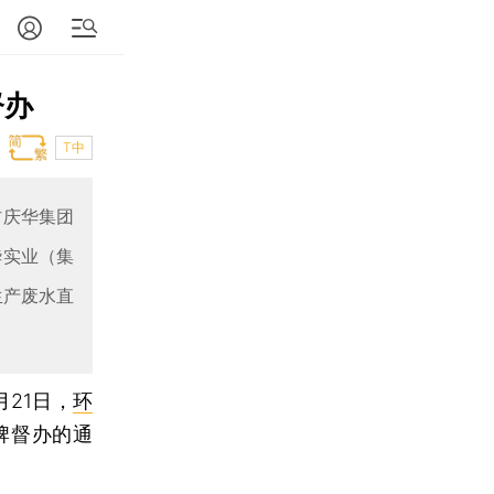
督办
T中
古庆华集团
华实业（集
生产废水直
月21日，
环
牌督办的通