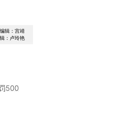
编辑：宫靖
辑：卢玲艳
500