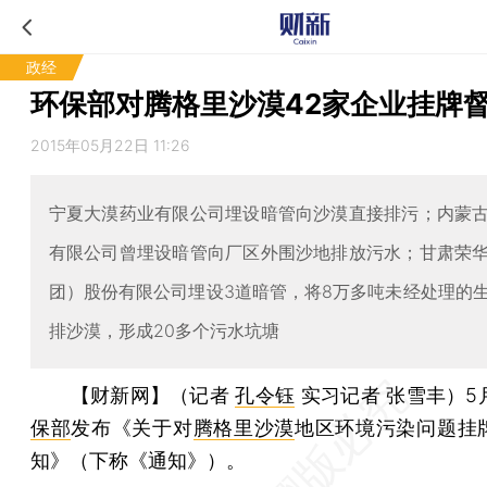
政经
环保部对腾格里沙漠42家企业挂牌
2015年05月22日 11:26
宁夏大漠药业有限公司埋设暗管向沙漠直接排污；内蒙
有限公司曾埋设暗管向厂区外围沙地排放污水；甘肃荣
团）股份有限公司埋设3道暗管，将8万多吨未经处理的
排沙漠，形成20多个污水坑塘
【财新网】（记者
孔令钰
实习记者 张雪丰）
5
保部
发布《关于对
腾格里沙漠
地区环境污染问题挂
知》（下称《通知》）。