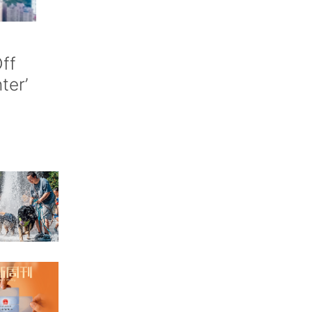
ff
nter’