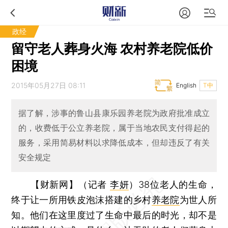
政经
留守老人葬身火海 农村养老院低价
困境
2015年05月27日 08:11
English
T中
据了解，涉事的鲁山县康乐园养老院为政府批准成立
的，收费低于公立养老院，属于当地农民支付得起的
服务，采用简易材料以求降低成本，但却违反了有关
安全规定
【财新网】（记者
李妍
）
38位老人的生命，
终于让一所用铁皮泡沫搭建的乡村
养老院
为世人所
知。他们在这里度过了生命中最后的时光，却不是