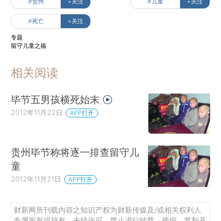
#贵州
+关注
#儿童
+关注
#死亡
+关注
专题
留守儿童之殇
相关阅读
毕节五男孩横死始末
2012年11月22日
APP打开
贵州毕节称将逐一排查留守儿
童
2012年11月21日
APP打开
财新网所刊载内容之知识产权为财新传媒及/或相关权利人
专属所有或持有。未经许可，禁止进行转载、摘编、复制及