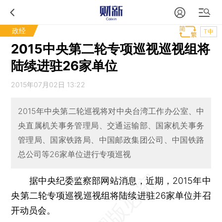
政经
T中
2015中央第二轮专项巡视巡视组将
陆续进驻26家单位
2015年07月02日 13:22
2015年中央第二轮巡视将对中央台湾工作办公室、中
央直属机关事务管理局、交通运输部、国家机关事务
管理局、国家铁路局、中国邮政集团公司、中国铁路
总公司等26家单位进行专项巡视
据中央纪委监察部网站消息，近期，2015年中
央第二轮专项巡视巡视组将陆续进驻26家单位并召
开动员会。