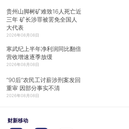
贵州山脚树矿难致16人死亡近
三年 矿长涉罪被罢免全国人
大代表
2026年08月08日
寒武纪上半年净利润同比翻倍
营收增速逐季放缓
2026年08月08日
“90后”农民工讨薪涉刑案发回
重审 因部分事实不清
2026年08月08日
财新移动