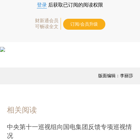
登录
后获取已订阅的阅读权限
财新通会员
订阅/会员升级
可畅读全文
版面编辑：李丽莎
相关阅读
中央第十一巡视组向国电集团反馈专项巡视情
况