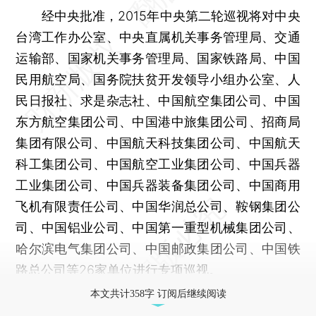
经中央批准，2015年中央第二轮巡视将对中央
台湾工作办公室、中央直属机关事务管理局、交通
运输部、国家机关事务管理局、国家铁路局、中国
民用航空局、国务院扶贫开发领导小组办公室、人
民日报社、求是杂志社、中国航空集团公司、中国
东方航空集团公司、中国港中旅集团公司、招商局
集团有限公司、中国航天科技集团公司、中国航天
科工集团公司、中国航空工业集团公司、中国兵器
工业集团公司、中国兵器装备集团公司、中国商用
飞机有限责任公司、中国华润总公司、鞍钢集团公
司、中国铝业公司、中国第一重型机械集团公司、
哈尔滨电气集团公司、中国邮政集团公司、中国铁
路总公司等26家单位进行专项巡视。
本文共计358字 订阅后继续阅读