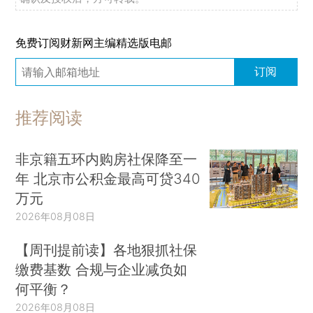
免费订阅财新网主编精选版电邮
订阅
推荐阅读
非京籍五环内购房社保降至一
年 北京市公积金最高可贷340
万元
2026年08月08日
【周刊提前读】各地狠抓社保
缴费基数 合规与企业减负如
何平衡？
2026年08月08日