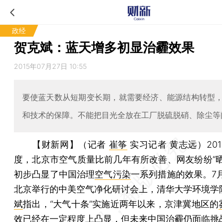
政经
贺克斌：蓝天增多初显治霾效果
2015年07月27日 10:55
要使蓝天数从短期变长期，就需要经济、能源结构转型
和技术的保障。不能把目光全放在工厂脱硫脱硝、除尘等
【财新网】（记者
崔筝
实习记者 黄志远）
20
度，北京市空气质量比前几年有所改善、网友纷纷“晒
初步凸显了中国治理
空气污染
一系列措施的效果。7
北京举行的中美空气净化研讨会上，清华大学环境学
斌
指出，“大气十条”实施近两年以来，京津冀地区的
效已经在一定程度上凸显，但未来中国治霾仍面临挑