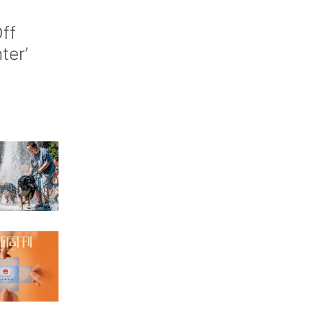
ff
nter’