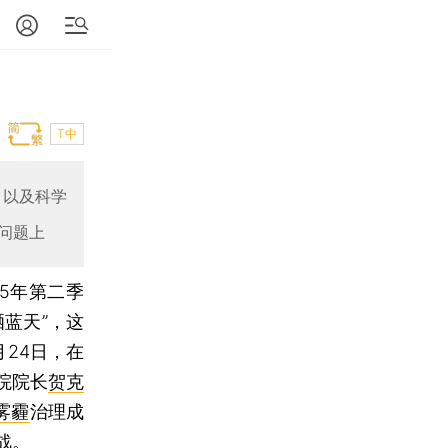
T中
，以及科学
问题上
15年第二季
蓝天”，这
月24日，在
院院长
贺克
雾霾
治理成
战。