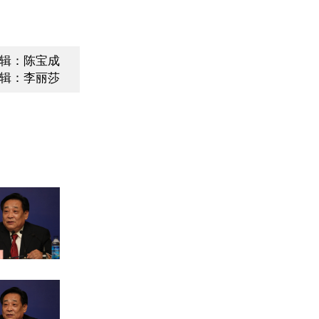
辑：陈宝成
辑：李丽莎