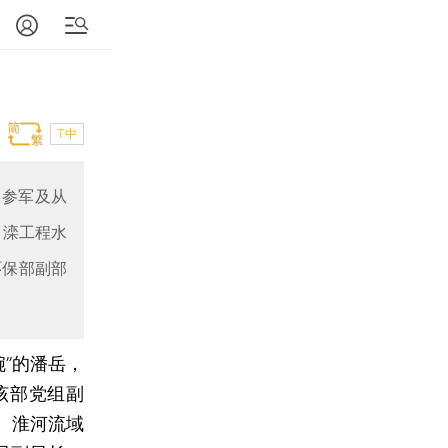
T中
曾参军及从
引滦工程水
环保部副部
腕”的潘岳，
该部党组副
、淮河流域