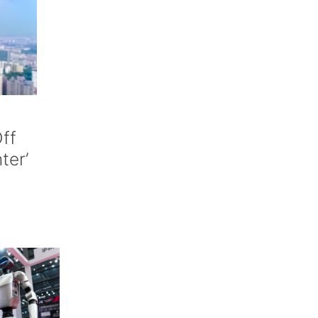
ff
nter’