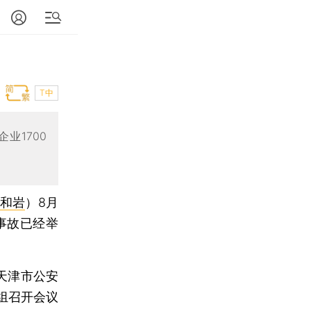
T中
业1700
和岩
）
8月
事故已经举
。
天津市公安
组召开会议