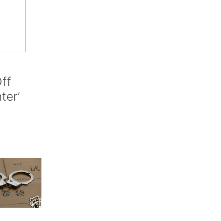
ff
nter’