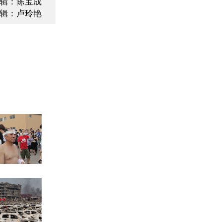
辑：陈宝成
辑：卢玲艳