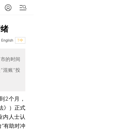
情绪
English
T中
入市的时间
“混账”投
到2个月，
法》）正式
业内人士认
“有助对冲