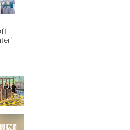
ff
nter’