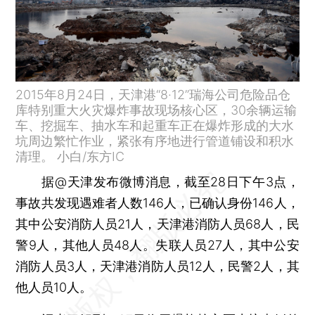
2015年8月24日，天津港“8·12”瑞海公司危险品仓
库特别重大火灾爆炸事故现场核心区，30余辆运输
车、挖掘车、抽水车和起重车正在爆炸形成的大水
坑周边繁忙作业，紧张有序地进行管道铺设和积水
清理。 小白/东方IC
据@天津发布微博消息，截至28日下午3点，
事故共发现遇难者人数146人，已确认身份146人，
其中公安消防人员21人，天津港消防人员68人，民
警9人，其他人员48人。失联人员27人，其中公安
消防人员3人，天津港消防人员12人，民警2人，其
他人员10人。