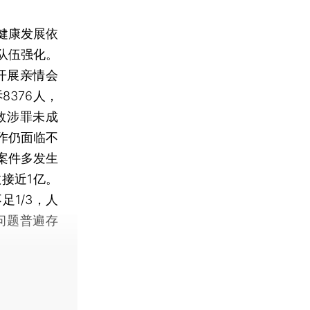
健康发展依
队伍强化。
开展亲情会
376人，
救涉罪未成
作仍面临不
案件多发生
接近1亿。
1/3，人
问题普遍存