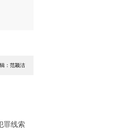
辑：范颖洁
犯罪线索