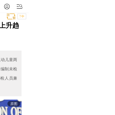
T中
上升趋
流动儿童两
立编制未检
未检人员兼
原图