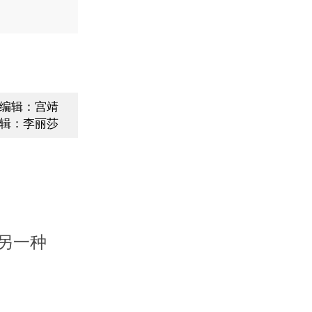
编辑：宫靖
辑：李丽莎
另一种