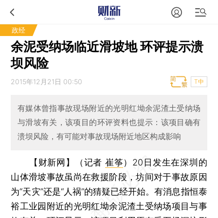
政经
余泥受纳场临近滑坡地 环评提示溃
坝风险
2015年12月21日 00:50
T中
有媒体曾指事故现场附近的光明红坳余泥渣土受纳场
与滑坡有关，该项目的环评资料也提示：该项目确有
溃坝风险，有可能对事故现场附近地区构成影响
【财新网】（记者
崔筝
）
20日发生在深圳的
山体滑坡事故虽尚在救援阶段，坊间对于事故原因
为“天灾”还是“人祸”的猜疑已经开始。有消息指恒泰
裕工业园附近的光明红坳余泥渣土受纳场项目与事