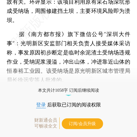
故有关。环评显示：该项目利用原有采石场深坑形
成受纳场，周围修建挡土坝，主要环境风险即为溃
坝。
据《南方都市报》旗下微信公号“深圳大件
事”：光明新区安监部门相关负责人接受媒体采访
称，事发原因初步断定是临时余泥渣土受纳场违规
作业，受纳泥浆漫溢，冲出山体，冲进靠近山体的
恒泰裕工业园。该受纳场是原光明新区城市管理局
局长徐远安等人批准的。
本文共计1058字 订阅后继续阅读
登录
后获取已订阅的阅读权限
财新通会员
订阅/会员升级
可畅读全文