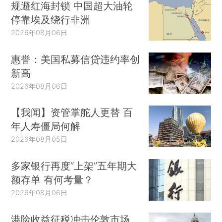
规避红海封锁 中国超大油轮
停靠埃及绕行非洲
2026年08月06日
惠誉：美国私募信贷违约率创
新高
2026年08月06日
【我闻】资管掌舵人更替 百
年人寿僵局何解
2026年08月05日
多家银行再度“上架”五年期大
额存单 有何考量？
2026年08月06日
港险收益征税冲击伦敦市场