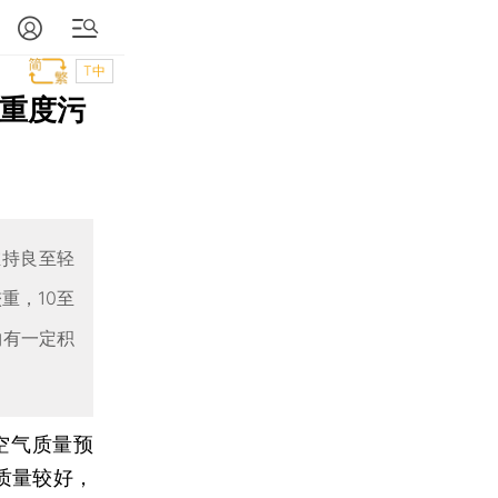
T中
现重度污
维持良至轻
重，10至
物有一定积
空气质量预
质量较好，