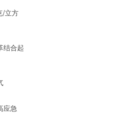
克/立方
革结合起
气
高应急