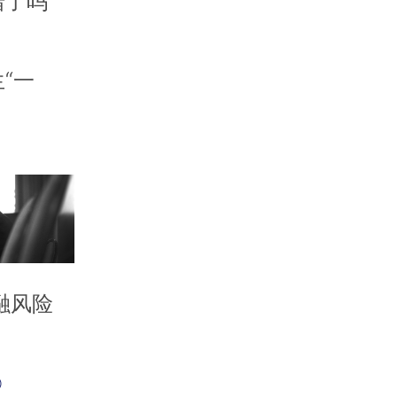
错了吗
“一
融风险