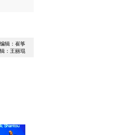
编辑：崔筝
辑：王丽琨