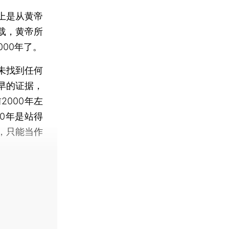
上是从黄帝
载，黄帝所
000年了。
未找到任何
早的证据，
000年左
0年是站得
，只能当作