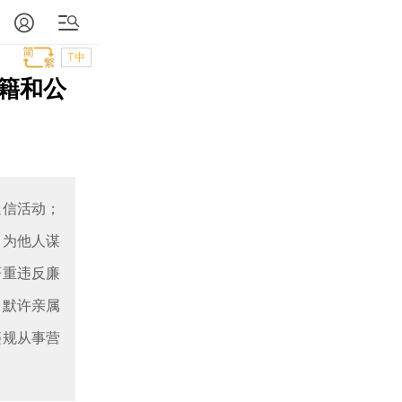
T中
籍和公
迷信活动；
中为他人谋
严重违反廉
，默许亲属
违规从事营