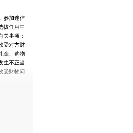
，参加迷信
选拔任用中
有关事项；
收受对方财
礼金、购物
发生不正当
收受财物问