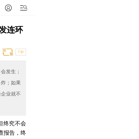
发连环
T中
不会发生；
爆炸；如果
的企业就不
但终究不会
查报告，终