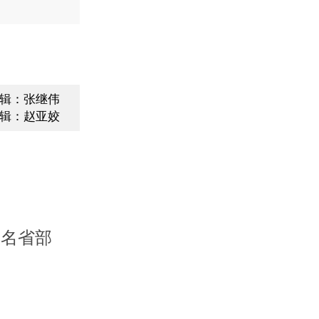
辑：张继伟
辑：赵亚姣
五名省部