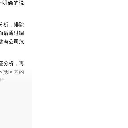
个明确的说
分析，排除
而后通过调
瑞海公司危
征分析，再
运抵区内的
棉。