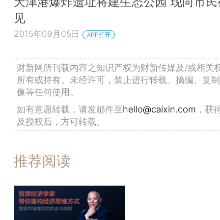
天津港爆炸遗址将建生态公园 现向市民
见
2015年09月05日
APP打开
财新网所刊载内容之知识产权为财新传媒及/或相关
所有或持有。未经许可，禁止进行转载、摘编、复制
像等任何使用。
如有意愿转载，请发邮件至
hello@caixin.com
，获
及授权后，方可转载。
推荐阅读