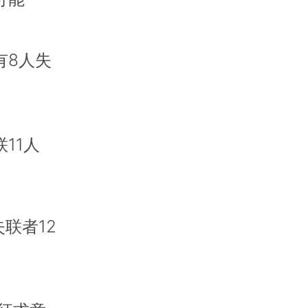
有8人失
11人
联者12