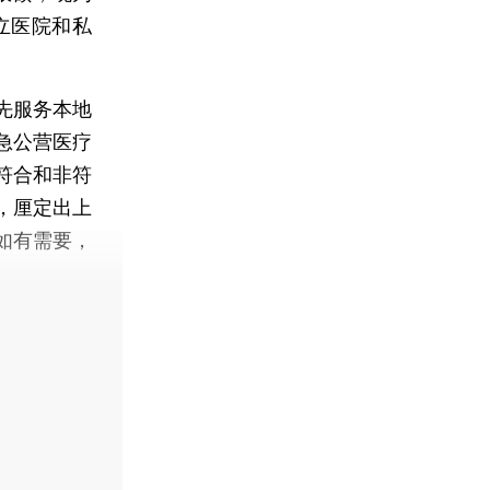
立医院和私
先服务本地
急公营医疗
符合和非符
，厘定出上
如有需要，