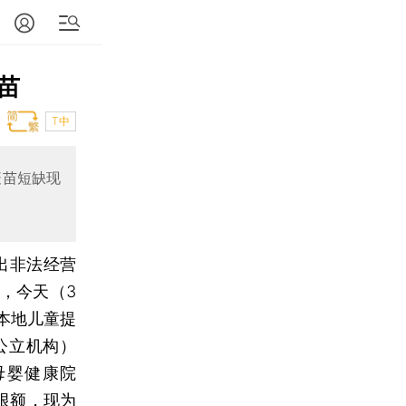
苗
T中
疫苗短缺现
出非法经营
，今天（3
本地儿童提
公立机构）
母婴健康院
限额，现为