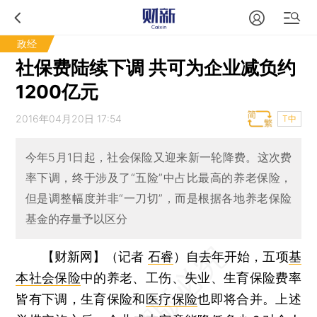
政经
社保费陆续下调 共可为企业减负约
1200亿元
2016年04月20日 17:54
T中
今年5月1日起，社会保险又迎来新一轮降费。这次费
率下调，终于涉及了“五险”中占比最高的养老保险，
但是调整幅度并非“一刀切”，而是根据各地养老保险
基金的存量予以区分
【财新网】（记者
石睿
）
自去年开始，五项
基
本社会保险
中的养老、工伤、失业、生育保险费率
皆有下调，生育保险和
医疗保险
也即将合并。上述