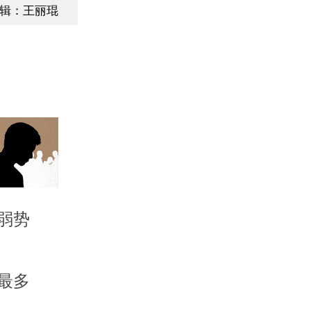
辑：王丽琨
弱势
最多