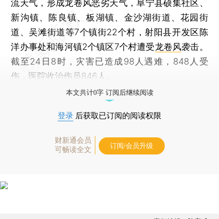
流天气，形成龙卷风恶劣天气，阜宁县硕集社区、
新沟镇、陈良镇、板湖镇、金沙湖街道、花园街
道、吴滩街道等7个镇街22个村，射阳县开发区陈
洋办事处和海河镇2个镇区7个村遭受
龙卷风
袭击。
截至24日8时，灾害已造成98人遇难，848人受
伤，医院收治伤员846人。
本文共计0字 订阅后继续阅读
登录
后获取已订阅的阅读权限
财新通会员
订阅/会员升级
可畅读全文