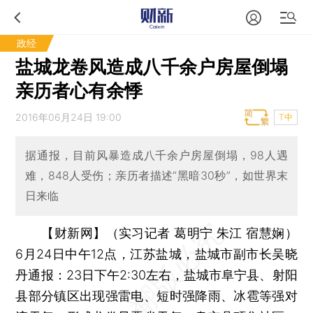
政经
盐城龙卷风造成八千余户房屋倒塌
亲历者心有余悸
2016年06月24日 19:00
T中
据通报，目前风暴造成八千余户房屋倒塌，98人遇
难，848人受伤；亲历者描述“黑暗30秒”，如世界末
日来临
【财新网】（实习记者 葛明宁 朱江 宿慧娴）
6月24日中午12点，江苏盐城，盐城市副市长吴晓
丹通报：23日下午2:30左右，盐城市阜宁县、射阳
县部分镇区出现强雷电、短时强降雨、冰雹等强对