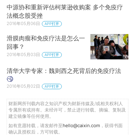
中源协和重新评估柯莱逊收购案 多个免疫疗
法概念股受挫
2016年05月06日
APP打开
滑膜肉瘤和免疫疗法是怎么一
回事？
2016年05月03日
APP打开
清华大学专家：魏则西之死背后的免疫疗法
2016年05月02日
APP打开
财新网所刊载内容之知识产权为财新传媒及/或相关权利人
专属所有或持有。未经许可，禁止进行转载、摘编、复制及
建立镜像等任何使用。
如有意愿转载，请发邮件至
hello@caixin.com
，获得书面
确认及授权后，方可转载。