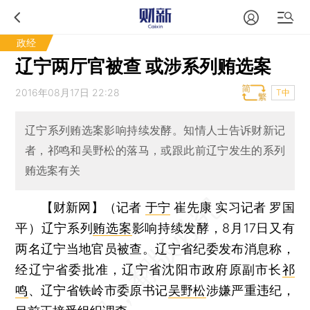
政经
辽宁两厅官被查 或涉系列贿选案
2016年08月17日 22:28
T中
辽宁系列贿选案影响持续发酵。知情人士告诉财新记
者，祁鸣和吴野松的落马，或跟此前辽宁发生的系列
贿选案有关
【财新网】（记者
于宁
崔先康 实习记者 罗国
平）
辽宁系列
贿选案
影响持续发酵，8月17日又有
两名辽宁当地官员被查。辽宁省纪委发布消息称，
经辽宁省委批准，辽宁省沈阳市政府原副市长
祁
鸣
、辽宁省铁岭市委原书记
吴野松
涉嫌严重违纪，