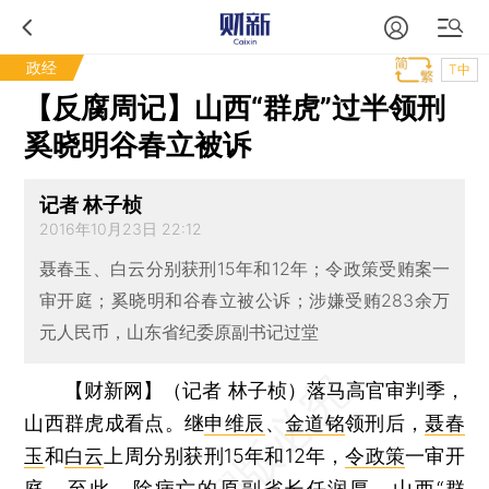
政经
T中
【反腐周记】山西“群虎”过半领刑
奚晓明谷春立被诉
记者 林子桢
2016年10月23日 22:12
聂春玉、白云分别获刑15年和12年；令政策受贿案一
审开庭；奚晓明和谷春立被公诉；涉嫌受贿283余万
元人民币，山东省纪委原副书记过堂
【财新网】（记者 林子桢）
落马高官审判季，
山西群虎成看点。继
申维辰
、
金道铭
领刑后，
聂春
玉
和
白云
上周分别获刑15年和12年，
令政策
一审开
庭。至此，除病亡的原副省长任润厚，山西“群