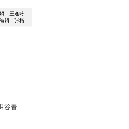
辑：王逸吟
编辑：张柘
明谷春