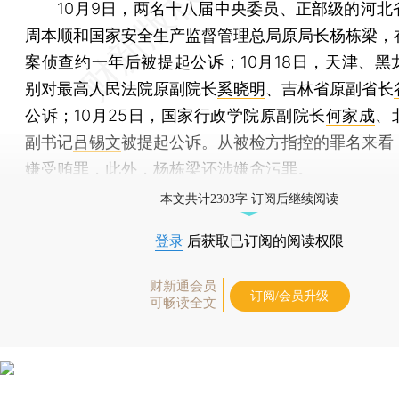
10月9日，两名十八届中央委员、正部级的河北
周本顺
和国家安全生产监督管理总局原局长杨栋梁，
案侦查约一年后被提起公诉；10月18日，天津、黑
别对最高人民法院原副院长
奚晓明
、吉林省原副省长
公诉；10月25日，国家行政学院原副院长
何家成
、
副书记
吕锡文
被提起公诉。从被检方指控的罪名来看
嫌受贿罪，此外，杨栋梁还涉嫌贪污罪。
本文共计2303字 订阅后继续阅读
登录
后获取已订阅的阅读权限
财新通会员
订阅/会员升级
可畅读全文