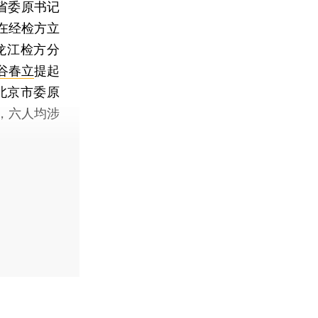
省委原书记
在经检方立
龙江检方分
谷春立
提起
北京市委原
，六人均涉