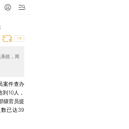
诉
T中
法系统，周
员案件查办
到10人，
部级官员提
数已达39