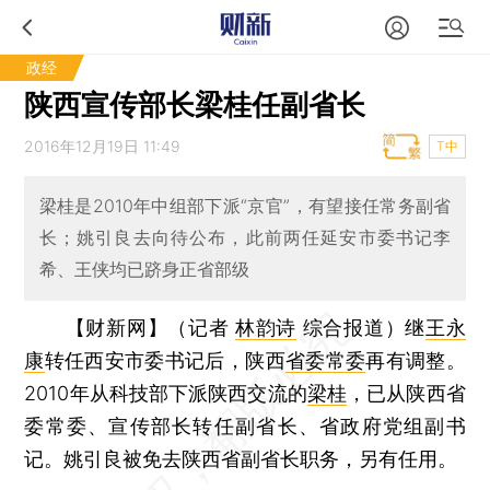
政经
陕西宣传部长梁桂任副省长
2016年12月19日 11:49
T中
梁桂是2010年中组部下派“京官”，有望接任常务副省
长；姚引良去向待公布，此前两任延安市委书记李
希、王侠均已跻身正省部级
【财新网】（记者
林韵诗
综合报道）
继
王永
康
转任西安市委书记后，陕西
省委常委
再有调整。
2010年从科技部下派陕西交流的
梁桂
，已从陕西省
委常委、宣传部长转任副省长、省政府党组副书
记。姚引良被免去陕西省副省长职务，另有任用。