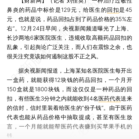
【财新网】（记者 刘佳英）
“一种治疗过敏性
鼻炎的药品中标价是129元，给医生的
回扣
是45
元，也就是说，药品回扣占到了药品价格的35%左
右”。12月24日早间，央视新闻频道曝光了上海、
长沙两地6家医院医生，违规收取高额药品回扣的
乱象，引起舆论广泛关注，而人们在震惊之余，也
很关注究竟该如何遏制这股不正之风。
据央视新闻报道，上海某知名医院医生每开出
一盒药，就能获得12块钱的药品回扣，一个月开
150盒就是1800块钱，而这仅仅是一种药品的回
扣，有些医生3分钟之内就能收到4名
医药代表
送来
的信封，信封里装着给医生的“份子钱”。由于医药
代表也能从药品价格中抽取提成，甚至有医生放
言，一个月能就能帮医药代表赚到买苹果手机的
钱。